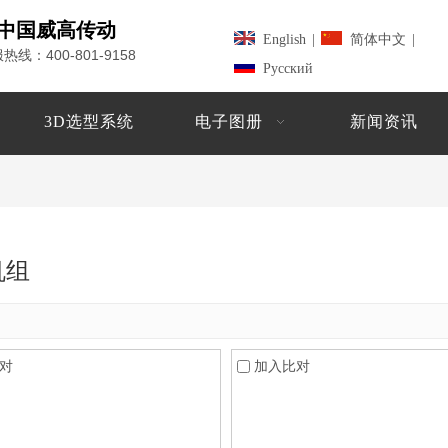
中国威高传动
English
|
简体中文
|
400-801-9158
服热线：
Pусский
3D选型系统
电子图册
新闻资讯
机组
对
加入比对