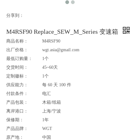
分享到：
M4RSF90 Replace_SEW_M_Series 变速箱
商品名称：
M4RSF90
出厂价格：
wgt.asia@gmail.com
最低订购量：
1个
交货时间：
45~60天
定制徽标：
1个
供应能力：
每 60 天 100 件
付款条件：
电汇
产品包装：
木箱/纸箱
离岸港口：
上海/宁波
保修期：
1年
产品品牌：
WGT
原产地：
中国