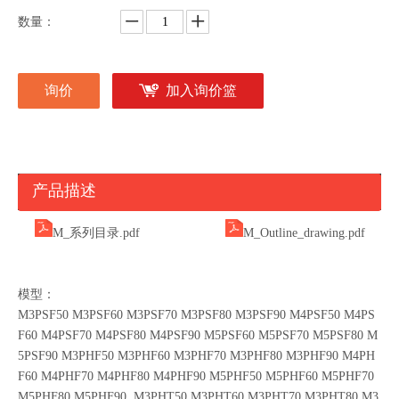
数量：
询价
加入询价篮
产品描述
M_系列目录.pdf
M_Outline_drawing.pdf
模型：
M3PSF50 M3PSF60 M3PSF70 M3PSF80 M3PSF90 M4PSF50 M4PS
F60 M4PSF70 M4PSF80 M4PSF90 M5PSF60 M5PSF70 M5PSF80 M
5PSF90 M3PHF50 M3PHF60 M3PHF70 M3PHF80 M3PHF90 M4PH
F60 M4PHF70 M4PHF80 M4PHF90 M5PHF50 M5PHF60 M5PHF70
M5PHF80 M5PHF90 M3PHT50 M3PHT60 M3PHT70 M3PHT80 M3