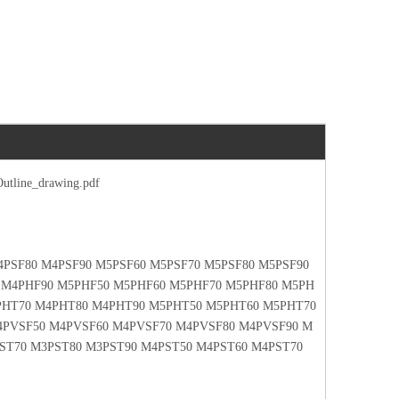
utline_drawing.pdf
4PSF80 M4PSF90 M5PSF60 M5PSF70 M5PSF80 M5PSF90
 M4PHF90 M5PHF50 M5PHF60 M5PHF70 M5PHF80 M5PH
PHT70 M4PHT80 M4PHT90 M5PHT50 M5PHT60 M5PHT70
PVSF50 M4PVSF60 M4PVSF70 M4PVSF80 M4PVSF90 M
ST70 M3PST80 M3PST90 M4PST50 M4PST60 M4PST70