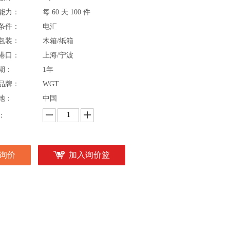
能力：
每 60 天 100 件
条件：
电汇
包装：
木箱/纸箱
港口：
上海/宁波
期：
1年
品牌：
WGT
地：
中国
：
询价
加入询价篮