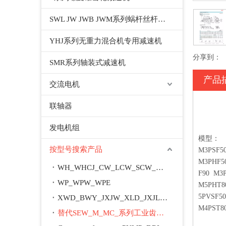
SWL JW JWB JWM系列蜗杆丝杆升降机千斤顶
YHJ系列无重力混合机专用减速机
分享到：
SMR系列轴装式减速机
产品
交流电机
联轴器
发电机组
模型：
按型号搜索产品
M3PSF50
M3PHF5
WH_WHCJ_CW_LCW_SCW_WD_WSJ_WXJ_A_M
F90 M3
WP_WPW_WPE
M5PHT8
5PVSF5
XWD_BWY_JXJW_XLD_JXJL_BLY_BYY_XWED_BWEY
M4PST8
替代SEW_M_MC_系列工业齿轮箱