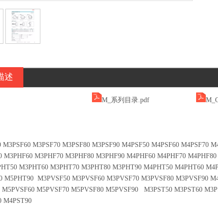
描述
M_系列目录.pdf
M_O
 M3PSF60 M3PSF70 M3PSF80 M3PSF90 M4PSF50 M4PSF60 M4PSF70 M
0 M3PHF60 M3PHF70 M3PHF80 M3PHF90 M4PHF60 M4PHF70 M4PHF80
PHT50 M3PHT60 M3PHT70 M3PHT80 M3PHT90 M4PHT50 M4PHT60 M4
0 M5PHT90 M3PVSF50 M3PVSF60 M3PVSF70 M3PVSF80 M3PVSF90 M4
0 M5PVSF60 M5PVSF70 M5PVSF80 M5PVSF90 M3PST50 M3PST60 M3P
0 M4PST90