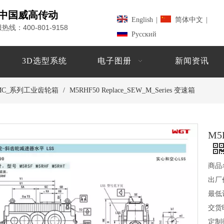
中国威高传动
English
|
简体中文
|
400-801-9158
服热线：
Pусский
3D选型系统
电子图册
新闻资讯
_MC_系列工业齿轮箱
/
M5RHF50 Replace_SEW_M_Series 变速箱
M5
商品
出厂
最低
交货
定制