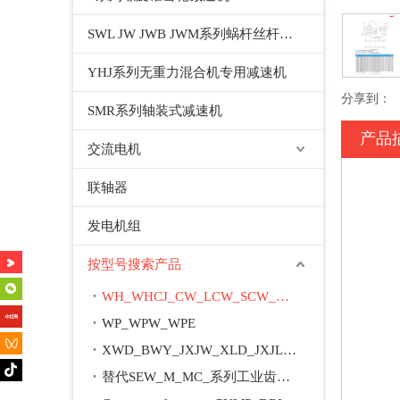
SWL JW JWB JWM系列蜗杆丝杆升降机千斤顶
YHJ系列无重力混合机专用减速机
分享到：
SMR系列轴装式减速机
产品
交流电机
联轴器
发电机组
按型号搜索产品
WH_WHCJ_CW_LCW_SCW_WD_WSJ_WXJ_A_M
WP_WPW_WPE
XWD_BWY_JXJW_XLD_JXJL_BLY_BYY_XWED_BWEY
替代SEW_M_MC_系列工业齿轮箱