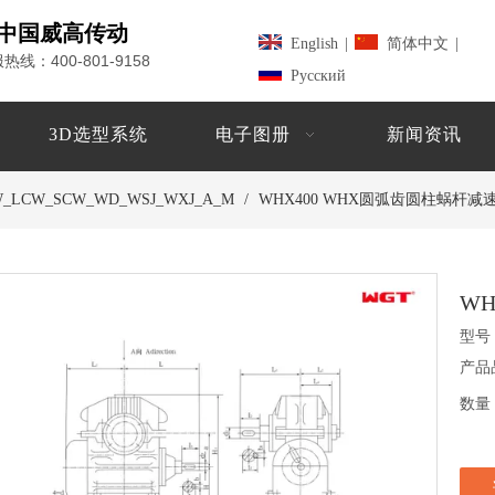
中国威高传动
English
|
简体中文
|
400-801-9158
服热线：
Pусский
3D选型系统
电子图册
新闻资讯
_LCW_SCW_WD_WSJ_WXJ_A_M
/
WHX400 WHX圆弧齿圆柱蜗杆减
W
型号
产品
数量