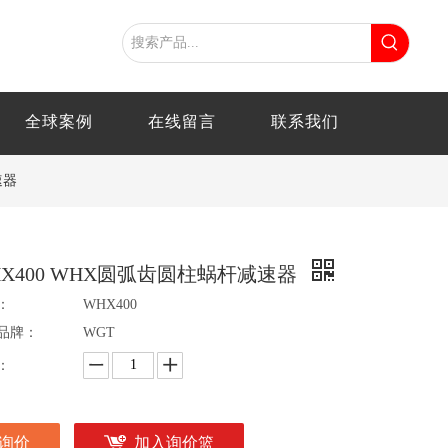
全球案例
在线留言
联系我们
速器
HX400 WHX圆弧齿圆柱蜗杆减速器
：
WHX400
品牌：
WGT
：
询价
加入询价篮