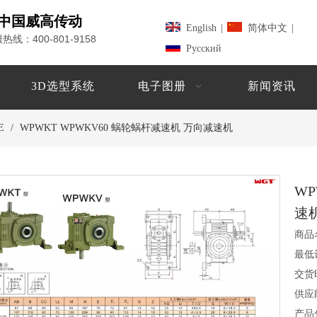
中国威高传动
English
|
简体中文
|
400-801-9158
服热线：
Pусский
3D选型系统
电子图册
新闻资讯
E
/
WPWKT WPWKV60 蜗轮蜗杆减速机 万向减速机
WP
速
商品
最低
交货
供应
产品