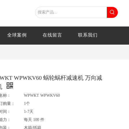
全球案例
在线留言
联系我们
WKT WPWKV60 蜗轮蜗杆减速机 万向减
机
名称：
WPWKT WPWKV60
订购量：
1个
时间：
1-7天
能力：
每天 100 件
包装：
木箱/纸箱