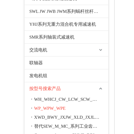
SWL JW JWB JWM系列蜗杆丝杆升降机千斤顶
YHJ系列无重力混合机专用减速机
SMR系列轴装式减速机
交流电机
联轴器
发电机组
按型号搜索产品
WH_WHCJ_CW_LCW_SCW_WD_WSJ_WXJ_A_M
WP_WPW_WPE
XWD_BWY_JXJW_XLD_JXJL_BLY_BYY_XWED_BWEY
替代SEW_M_MC_系列工业齿轮箱