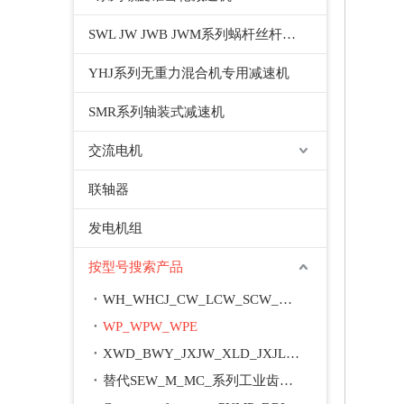
SWL JW JWB JWM系列蜗杆丝杆升降机千斤顶
YHJ系列无重力混合机专用减速机
SMR系列轴装式减速机
交流电机
联轴器
发电机组
按型号搜索产品
WH_WHCJ_CW_LCW_SCW_WD_WSJ_WXJ_A_M
WP_WPW_WPE
XWD_BWY_JXJW_XLD_JXJL_BLY_BYY_XWED_BWEY
替代SEW_M_MC_系列工业齿轮箱