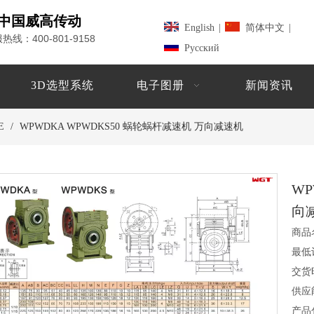
中国威高传动
English
|
简体中文
|
400-801-9158
服热线：
Pусский
3D选型系统
电子图册
新闻资讯
E
/
WPWDKA WPWDKS50 蜗轮蜗杆减速机 万向减速机
WP
向
商品
最低
交货
供应
产品