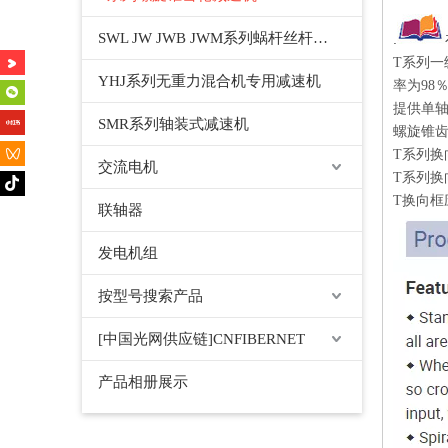
SWL JW JWB JWM系列蜗杆丝杆升降机千斤顶
.
T系列一
YHJ系列无重力混合机专用减速机
率为98
提供单
SMR系列轴装式减速机
螺旋锥
T系列
交流电机
T系列
T换向框
联轴器
发电机组
按型号搜索产品
[中国光网供应链]CNFIBERNET
产品相册展示