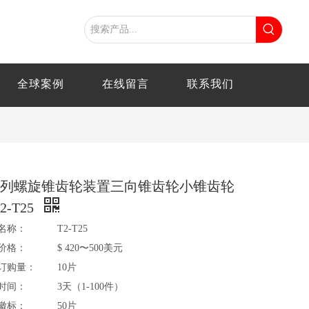
全球案例
在线留言
联系我们
系列螺旋锥齿轮装置三向锥齿轮小锥齿轮
2-T25
名称：
T2-T25
价格：
$ 420〜500美元
订购量：
10片
时间：
3天（1-100件）
徽标：
50片