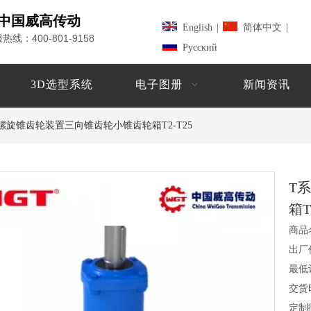
中国威高传动
English
|
简体中文
|
400-801-9158
服热线：
Pусский
3D选型系统
电子图册
新闻资讯
螺旋锥齿轮装置三向锥齿轮小锥齿轮箱T2-T25
T
箱T
商品
出厂
最低
交货
定制