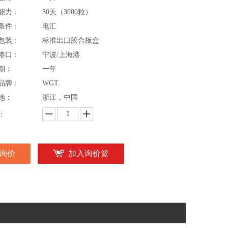
能力：
30天（3000粒）
条件：
电汇
包装：
标准出口胶合板盒
港口：
宁波/上海港
期：
一年
品牌：
WGT.
地：
浙江，中国
：
询价
加入询价篮