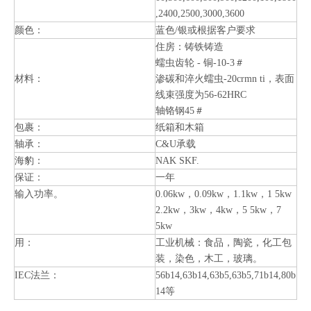
,2400,2500,3000,3600
颜色：
蓝色/银或根据客户要求
住房：铸铁铸造
蠕虫齿轮 - 铜-10-3＃
材料：
渗碳和淬火蠕虫-20crmn ti，表面
线束强度为56-62HRC
轴铬钢45＃
包裹：
纸箱和木箱
轴承：
C&U承载
海豹：
NAK SKF.
保证：
一年
输入功率。
0.06kw，0.09kw，1.1kw，1 5kw
2.2kw，3kw，4kw，5 5kw，7
5kw
用：
工业机械：食品，陶瓷，化工包
装，染色，木工，玻璃。
IEC法兰：
56b14,63b14,63b5,63b5,71b14,80b
14等