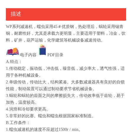
描述
WP系列减速机，蠕虫采用45＃优质钢，热处理后，蜗轮采用锡青
铜，耐磨性好，尤其是承载力更明显，主要适用于塑料，冶金，饮
料，矿井，葫芦运输，化学建筑等机械设备减速传动。
电子内容
PDF目录
A.特点：
1.传动稳定，振动低，冲击低，噪音低，减少率大，透气性强，适
用于各种机械设备。
2.单级传动，传动比大，结构紧凑。大多数减速器具有良好的自锁
性能，制动装置可以通过制动要求节省机械设备。
3.蜗轮和蜗轮的齿面之间的摩擦损失大，传动效率低于齿轮，易于
加热，温度较高。
4.润滑和冷却要求更高。
5.非常好的比赛。蠕虫和蠕虫根据国家标准制造。
B.工作条件：
1.蠕虫减速机的速度不应超过1500r / min。