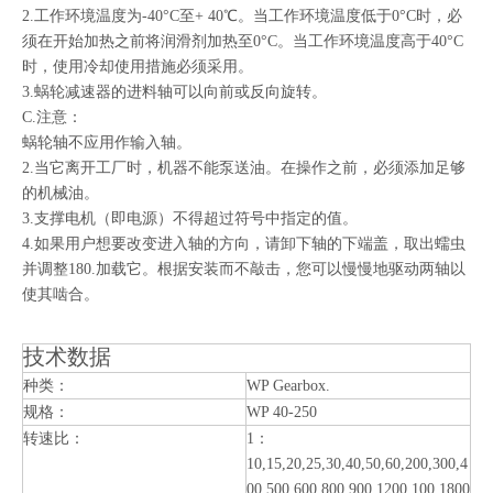
2.工作环境温度为-40°C至+ 40℃。当工作环境温度低于0°C时，必
须在开始加热之前将润滑剂加热至0°C。当工作环境温度高于40°C
时，使用冷却使用措施必须采用。
3.蜗轮减速器的进料轴可以向前或反向旋转。
C.注意：
蜗轮轴不应用作输入轴。
2.当它离开工厂时，机器不能泵送油。在操作之前，必须添加足够
的机械油。
3.支撑电机（即电源）不得超过符号中指定的值。
4.如果用户想要改变进入轴的方向，请卸下轴的下端盖，取出蠕虫
并调整180.加载它。根据安装而不敲击，您可以慢慢地驱动两轴以
使其啮合。
技术数据
种类：
WP Gearbox.
规格：
WP 40-250
转速比：
1：
10,15,20,25,30,40,50,60,200,300,4
00,500,600,800,900,1200,100,1800