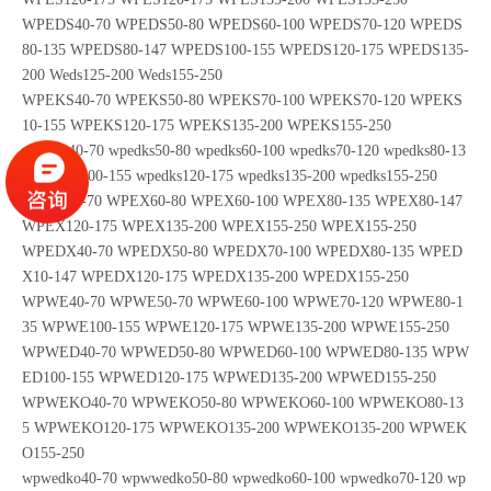
WPEDS40-70 WPEDS50-80 WPEDS60-100 WPEDS70-120 WPEDS
80-135 WPEDS80-147 WPEDS100-155 WPEDS120-175 WPEDS135-
200 Weds125-200 Weds155-250
WPEKS40-70 WPEKS50-80 WPEKS70-100 WPEKS70-120 WPEKS
10-155 WPEKS120-175 WPEKS135-200 WPEKS155-250
wpedks40-70 wpedks50-80 wpedks60-100 wpedks70-120 wpedks80-13
5 wpedks100-155 wpedks120-175 wpedks135-200 wpedks155-250
WPEX40-70 WPEX60-80 WPEX60-100 WPEX80-135 WPEX80-147
WPEX120-175 WPEX135-200 WPEX155-250 WPEX155-250
WPEDX40-70 WPEDX50-80 WPEDX70-100 WPEDX80-135 WPED
X10-147 WPEDX120-175 WPEDX135-200 WPEDX155-250
WPWE40-70 WPWE50-70 WPWE60-100 WPWE70-120 WPWE80-1
35 WPWE100-155 WPWE120-175 WPWE135-200 WPWE155-250
WPWED40-70 WPWED50-80 WPWED60-100 WPWED80-135 WPW
ED100-155 WPWED120-175 WPWED135-200 WPWED155-250
WPWEKO40-70 WPWEKO50-80 WPWEKO60-100 WPWEKO80-13
5 WPWEKO120-175 WPWEKO135-200 WPWEKO135-200 WPWEK
O155-250
wpwedko40-70 wpwwedko50-80 wpwedko60-100 wpwedko70-120 wp