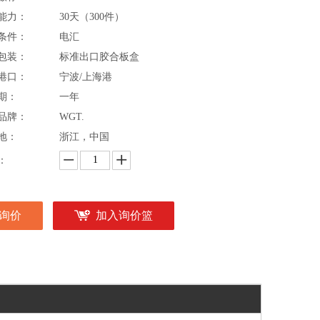
能力：
30天（300件）
条件：
电汇
包装：
标准出口胶合板盒
港口：
宁波/上海港
期：
一年
品牌：
WGT.
地：
浙江，中国
：
询价
加入询价篮