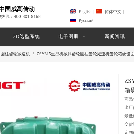
中国威高传动
English
|
简体中文
|
400-801-9158
服热线：
Pусский
3D选型系统
电子图册
新闻资讯
中硬齿面圆柱齿轮减速机
/
ZSY315重型机械斜齿轮圆柱齿轮减速机齿轮箱硬齿
Z
箱
商品
出厂
最低
交货
定制