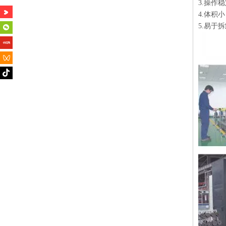
3.操作
4.体积
5.易于