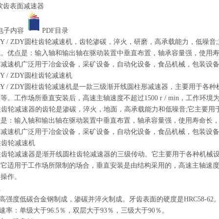
ZQ软齿表面减速器
电子内容
PDF目录
/ ZLY / ZDY圆柱齿轮减速机，齿轮渗碳，淬火，研磨，高承载能力，
械。优点是：输入轴和输出轴在驱动装置中垂直布置，轴承容量强，使用
轮减速机广泛用于冶金设备，采矿设备，自动化设备，食品机械，包装设
 ZLY / ZDY圆柱齿轮减速机
/ ZLY / ZDY圆柱齿轮减速机是一款三级渐开线圆柱形减速器，主要用
。工作场所垂直安装后，高速主轴速度不超过1500 r / min，工作环境为+ 4
柱齿轮减速器的齿轮是渗碳，淬火，地面，高承载能力和低噪音;它主要
点是：输入轴和输出轴在驱动装置中垂直布置，轴承容量强，使用寿命长
轮减速机广泛用于冶金设备，采矿设备，自动化设备，食品机械，包装设
柱齿轮减速机
圆柱齿轮减速器是渐开线圆柱齿轮减速器的三级传动。它主要用于各种机械
它适用于工作场所限制的场合，垂直安装是由结构采用的，高速主轴速度不超过1
向操作。
征
由高强度低碳合金钢制成，渗碳并淬火制成。牙齿表面的硬度是HRC58-6
输速率：单级大于96.5％，双层大于93％，三级大于90％。