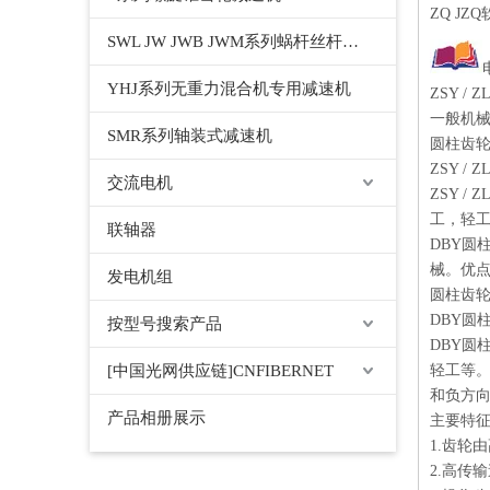
ZQ J
SWL JW JWB JWM系列蜗杆丝杆升降机千斤顶
YHJ系列无重力混合机专用减速机
ZSY 
一般机
SMR系列轴装式减速机
圆柱齿
ZSY /
交流电机
ZSY 
工，轻工等
联轴器
DBY圆
械。优
发电机组
圆柱齿
DBY圆
按型号搜索产品
DBY
[中国光网供应链]CNFIBERNET
轻工等。
和负方
产品相册展示
主要特
1.齿轮
2.高传