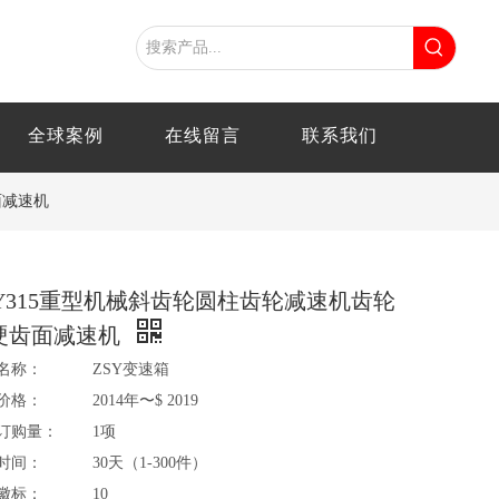
全球案例
在线留言
联系我们
面减速机
SY315重型机械斜齿轮圆柱齿轮减速机齿轮
硬齿面减速机
名称：
ZSY变速箱
价格：
2014年〜$ 2019
订购量：
1项
时间：
30天（1-300件）
徽标：
10