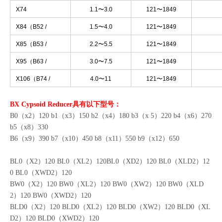
B2715）
X64（B42 /
0.75〜2.2
121〜1849
B2718）
X74
1.1〜3.0
121〜1849
X84（B52 /
1.5〜4.0
121〜1849
B3318）
X85（B53 /
2.2〜5.5
121〜1849
B3322）
X95（B63 /
3.0〜7.5
121〜1849
B3922）
X106（B74 /
4.0〜11
121〜1849
B4527）
BX Cypsoid Reducer具有以下型号：
B0（x2）120 b1（x3）150 b2（x4）180 b3（x 5）220 b4（x6）270
b5（x8）330
B6（x9）390 b7（x10）450 b8（x11）550 b9（x12）650
BL0（X2）120 BL0（XL2）120BL0（XD2）120 BL0（XLD2）12
0 BL0（XWD2）120
BW0（X2）120 BW0（XL2）120 BW0（XW2）120 BW0（XLD
2）120 BW0（XWD2）120