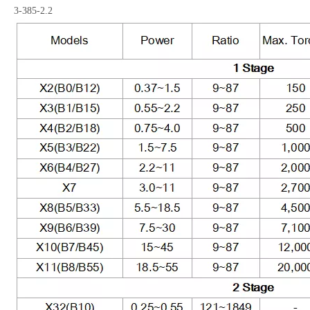
XWY5.5-5-23，BLED63-289-1.5，XWED3-85-187-YB-B3，XWD4-
5-29，XLED1.5-63-187，
BWY3-43-2.2，BLEY53-391-1.5，JXJ（L）4-43-5.5，JXJE（L）5
3-385-2.2