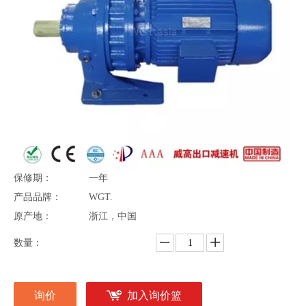
D
出厂价格：
$ 500〜$ 5000
最低订购量：
10片
交货时间：
3天（1-100件）
定制徽标：
50片
供应能力：
30天（3000粒）
付款条件：
电汇
产品包装：
标准出口胶合板盒
离岸港口：
宁波/上海港
保修期：
一年
产品品牌：
WGT.
原产地：
浙江，中国
数量：
询价
加入询价篮