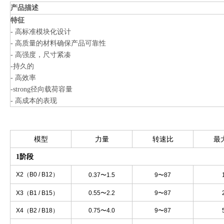
主要应用行业
产品描述
特征
- 带式输送机驱动器
- 高标准模块化设计
-bucket电梯
- 高质量的材料确保产品可靠性
-Agitator驾驶员
- 高强度，尺寸紧凑
- 驾驶齿轮驱动器
-持久的
-Walking齿轮传输
- 高效率
纸张机器驾驶员
-strong径向载荷容量
-dryer驾驶员
- 高成本的表现
- 水螺丝驾驶员
模型
力量
转速比
最
1阶段
X2（B0 / B12）
0.37〜1.5
9〜87
X3（B1 / B15）
0.55〜2.2
9〜87