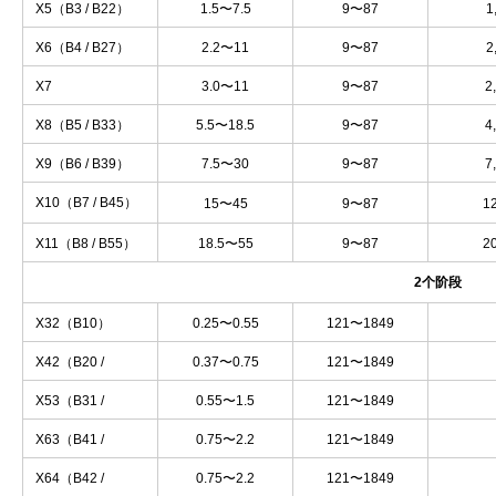
X4（B2 / B18）
0.75〜4.0
9〜87
X5（B3 / B22）
1.5〜7.5
9〜87
1
X6（B4 / B27）
2.2〜11
9〜87
2
X7
3.0〜11
9〜87
2
X8（B5 / B33）
5.5〜18.5
9〜87
4
X9（B6 / B39）
7.5〜30
9〜87
7
X10（B7 / B45）
15〜45
9〜87
1
X11（B8 / B55）
18.5〜55
9〜87
2
2个阶段
X32（B10）
0.25〜0.55
121〜1849
X42（B20 /
0.37〜0.75
121〜1849
B1812）
X53（B31 /
0.55〜1.5
121〜1849
B2215）
X63（B41 /
0.75〜2.2
121〜1849