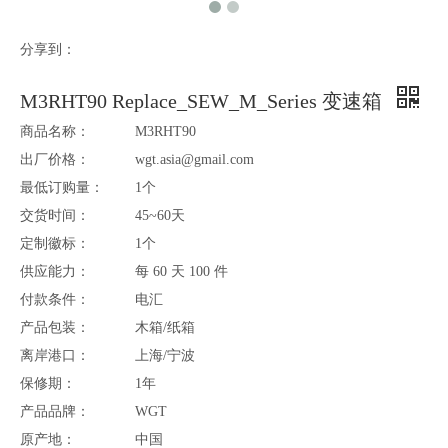
分享到：
M3RHT90 Replace_SEW_M_Series 变速箱
商品名称：
M3RHT90
出厂价格：
wgt.asia@gmail.com
最低订购量：
1个
交货时间：
45~60天
定制徽标：
1个
供应能力：
每 60 天 100 件
付款条件：
电汇
产品包装：
木箱/纸箱
离岸港口：
上海/宁波
保修期：
1年
产品品牌：
WGT
原产地：
中国