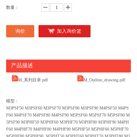
数量：
询价
加入询价篮
产品描述
M_系列目录.pdf
M_Outline_drawing.pdf
模型：
M3PSF50 M3PSF60 M3PSF70 M3PSF80 M3PSF90 M4PSF50 M4PS
F60 M4PSF70 M4PSF80 M4PSF90 M5PSF60 M5PSF70 M5PSF80 M
5PSF90 M3PHF50 M3PHF60 M3PHF70 M3PHF80 M3PHF90 M4PH
F60 M4PHF70 M4PHF80 M4PHF90 M5PHF50 M5PHF60 M5PHF70
M5PHF80 M5PHF90 M3PHT50 M3PHT60 M3PHT70 M3PHT80 M3